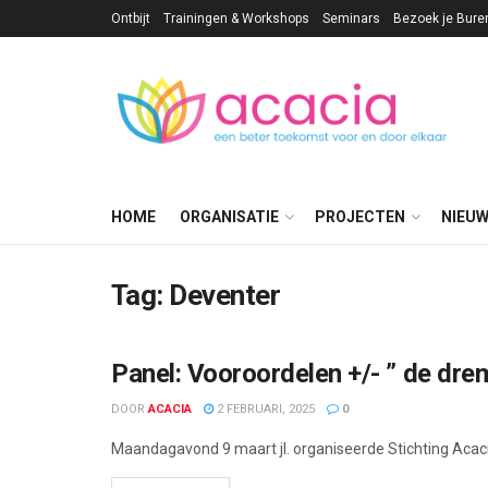
Ontbijt
Trainingen & Workshops
Seminars
Bezoek je Bure
HOME
ORGANISATIE
PROJECTEN
NIEU
Tag:
Deventer
Panel: Vooroordelen +/- ” de dre
ACTIVITEITEN
DOOR
ACACIA
2 FEBRUARI, 2025
0
Maandagavond 9 maart jl. organiseerde Stichting Acacia