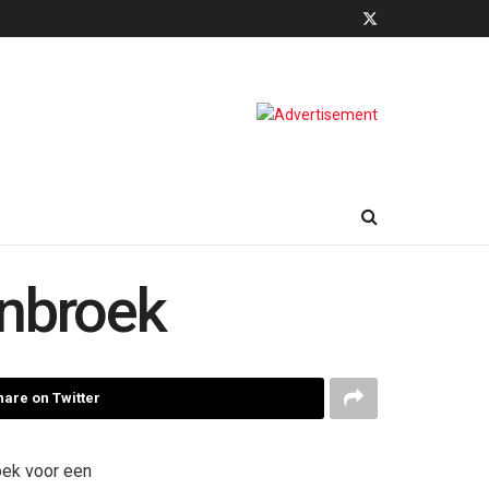
enbroek
hare on Twitter
oek voor een