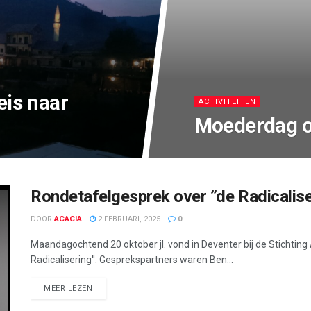
eis naar
ACTIVITEITEN
Moederdag 
Rondetafelgesprek over ”de Radicalise
DOOR
ACACIA
2 FEBRUARI, 2025
0
Maandagochtend 20 oktober jl. vond in Deventer bij de Stichting
Radicalisering''. Gesprekspartners waren Ben...
DETAILS
MEER LEZEN