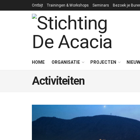
Ontbijt
Trainingen & Workshops
Seminars
Bezoek je Bure
HOME
ORGANISATIE
PROJECTEN
NIEU
Activiteiten