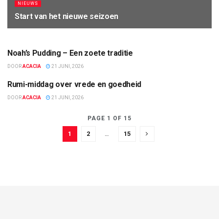
NIEUWS
Start van het nieuwe seizoen
21 JUNI, 2026
Noah’s Pudding – Een zoete traditie
NIEUWS
DOOR
ACACIA
21 JUNI, 2026
Rumi-middag over vrede en goedheid
NIEUWS
DOOR
ACACIA
21 JUNI, 2026
PAGE 1 OF 15
1
2
…
15