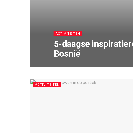
ACTIVITEITEN
5-daagse inspiratier
Bosnië
ACTIVITEITEN