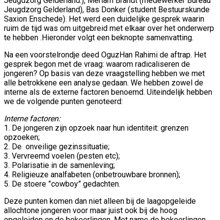
Jeugdzorg Gelderland.), Meriam Brandt (medewerker Bureau
Jeugdzorg Gelderland), Bas Donker (student Bestuurskunde
Saxion Enschede). Het werd een duidelijke gesprek waarin
ruim de tijd was om uitgebreid met elkaar over het onderwerp
te hebben .Hieronder volgt een beknopte samenvatting.
Na een voorstelrondje deed OguzHan Rahimi de aftrap. Het
gesprek begon met de vraag: waarom radicaliseren de
jongeren? Op basis van deze vraagstelling hebben we met
alle betrokkene een analyse gedaan. We hebben zowel de
interne als de externe factoren benoemd. Uiteindelijk hebben
we de volgende punten genoteerd:
Interne factoren:
1. De jongeren zijn opzoek naar hun identiteit: grenzen
opzoeken;
2. De onveilige gezinssituatie;
3. Vervreemd voelen (pesten etc);
3. Polarisatie in de samenleving;
4. Religieuze analfabeten (onbetrouwbare bronnen);
5. De stoere ”cowboy” gedachten.
Deze punten komen dan niet alleen bij de laagopgeleide
allochtone jongeren voor maar juist ook bij de hoog
opgeleiden en de bekeerlingen. Met name de bekeerlingen