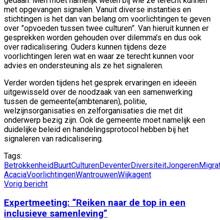
gedaan. Men moet namelijk weten bij wie ze terecht kunnen
met opgevangen signalen. Vanuit diverse instanties en
stichtingen is het dan van belang om voorlichtingen te geven
over ”opvoeden tussen twee culturen”. Van hieruit kunnen er
gesprekken worden gehouden over dilemma’s en dus ook
over radicalisering. Ouders kunnen tijdens deze
voorlichtingen leren wat en waar ze terecht kunnen voor
advies en ondersteuning als ze het signaleren.
Verder worden tijdens het gesprek ervaringen en ideeën
uitgewisseld over de noodzaak van een samenwerking
tussen de gemeente(ambtenaren), politie,
welzijnsorganisaties en zelforganisaties die met dit
onderwerp bezig zijn. Ook de gemeente moet namelijk een
duidelijke beleid en handelingsprotocol hebben bij het
signaleren van radicalisering.
Tags:
Betrokkenheid
Buurt
Culturen
Deventer
Diversiteit
Jongeren
Migra
Acacia
Voorlichtingen
Wantrouwen
Wijkagent
Vorig bericht
Expertmeeting: “Reiken naar de top in een
inclusieve samenleving”