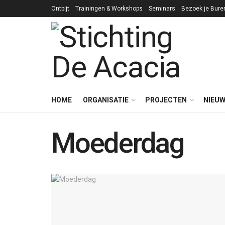
Ontbijt
Trainingen & Workshops
Seminars
Bezoek je Bure
HOME
ORGANISATIE
PROJECTEN
NIEU
Moederdag